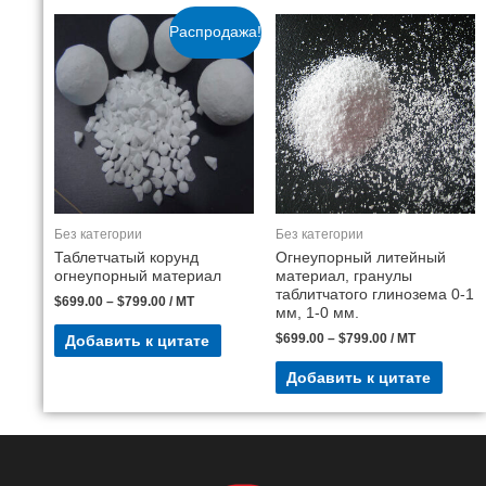
Распродажа!
Без категории
Без категории
Таблетчатый корунд
Огнеупорный литейный
огнеупорный материал
материал, гранулы
таблитчатого глинозема 0-1
$
699.00
–
$
799.00
/ MT
мм, 1-0 мм.
$
699.00
–
$
799.00
/ MT
Добавить к цитате
Добавить к цитате