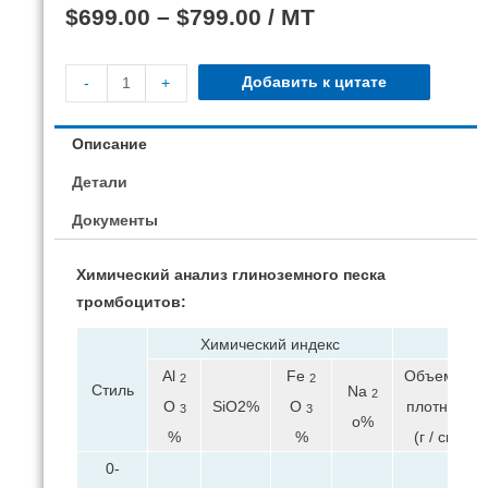
$
699.00
–
$
799.00
/ MT
Добавить к цитате
-
+
Описание
Детали
Документы
Химический анализ глиноземного песка
тромбоцитов:
Химический индекс
Ф
Al
Fe
Объемная
2
2
Стиль
Na
2
O
O
плотность
SiO2%
3
3
o%
%
%
(г / см3)
0-