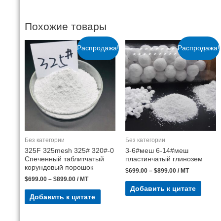
Похожие товары
Распродажа!
Распродажа!
Без категории
Без категории
325F 325mesh 325# 320#-0
3-6#меш 6-14#меш
Спеченный таблитчатый
пластинчатый глинозем
корундовый порошок
$
699.00
–
$
899.00
/ MT
$
699.00
–
$
899.00
/ MT
Добавить к цитате
Добавить к цитате