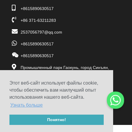
+8615890630517
+86 371-63211283
2537056797@qq.com
+8615890630517
+8615890630517
Промышленный парк Гаокунь, город Синъян,
Чжэнчжоу, Китай
Этот веб-сайт использует файлы cookie,
чтобы обеспечить вам наилучший опыт
использования нашего веб-сайта.
© 1999-2020 Zhengzhou Haixu Abrasives Co., Ltd.
Узнать больше
Авторские права
Карта сайта
Понятно!